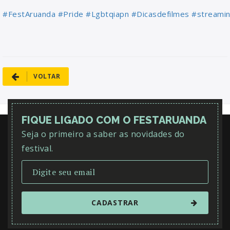
#FestAruanda
#Pride
#Lgbtqiapn
#Dicasdefilmes
#streami
VOLTAR
FIQUE LIGADO COM O FESTARUANDA
Seja o primeiro a saber as novidades do
festival.