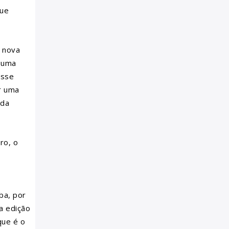
que
a nova
u uma
esse
r uma
 da
ro, o
ba, por
a edição
que é o