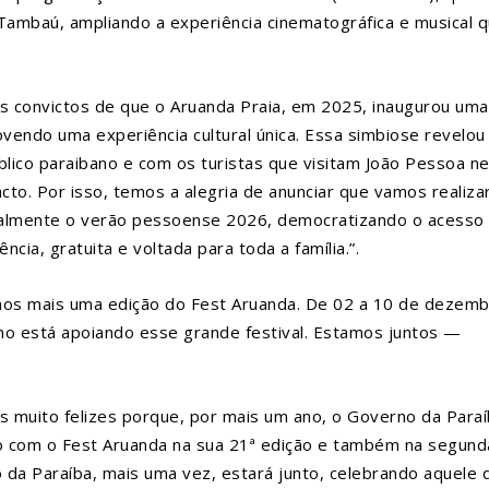
 Tambaú, ampliando a experiência cinematográfica e musical 
s convictos de que o Aruanda Praia, em 2025, inaugurou um
vendo uma experiência cultural única. Essa simbiose revelo
blico paraibano e com os turistas que visitam João Pessoa n
cto. Por isso, temos a alegria de anunciar que vamos realiza
icialmente o verão pessoense 2026, democratizando o acesso
cia, gratuita e voltada para toda a família.”.
mos mais uma edição do Fest Aruanda. De 02 a 10 de dezemb
no está apoiando esse grande festival. Estamos juntos —
s muito felizes porque, por mais um ano, o Governo da Paraí
do com o Fest Aruanda na sua 21ª edição e também na segund
 da Paraíba, mais uma vez, estará junto, celebrando aquele 