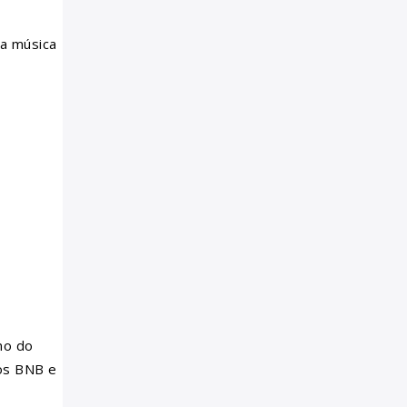
da música
no do
cos BNB e