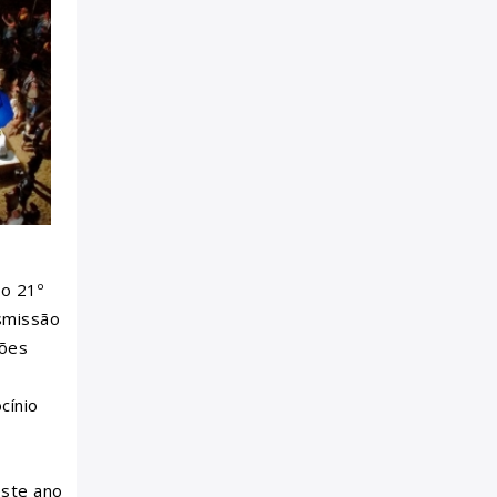
do 21º
nsmissão
ções
cínio
este ano