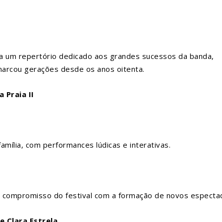
ta um repertório dedicado aos grandes sucessos da banda,
marcou gerações desde os anos oitenta.
Praia II
família, com performances lúdicas e interativas.
o compromisso do festival com a formação de novos especta
e Clara Estrela